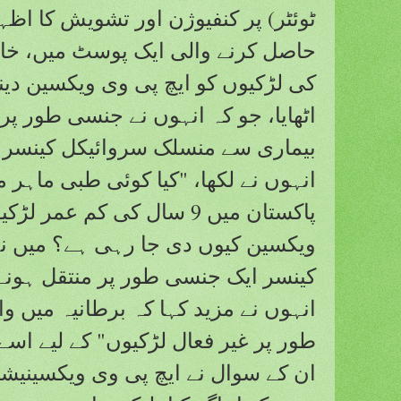
ٹوئٹر) پر کنفیوژن اور تشویش کا اظہ
حاصل کرنے والی ایک پوسٹ میں، خان
کی لڑکیوں کو ایچ پی وی ویکسین دی
اٹھایا، جو کہ انہوں نے جنسی طور پر
بیماری سے منسلک سروائیکل کینسر کے
انہوں نے لکھا، "کیا کوئی طبی ماہر م
پاکستان میں 9 سال کی کم عمر
ویکسین کیوں دی جا رہی ہے؟ میں ن
کینسر ایک جنسی طور پر منتقل ہونے 
انہوں نے مزید کہا کہ برطانیہ میں و
طور پر غیر فعال لڑکیوں" کے لیے اسے
ان کے سوال نے ایچ پی وی ویکسینیشن