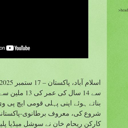
>head
سے 14 سال کی عم
بناتے ہوئے اپنی پہلی قومی ایچ پی 
شروع کی، معروف برطانوی-پاکستان
کارکن ریحام خان نے سوشل میڈیا پل