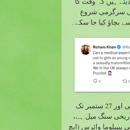
دیتے ہیں کہ وقت کا
نسی سرگرمی شروع
ے بچاؤ کیا جا سکے۔
یہ مہم، جو 15 ستمبر سے شروع ہوئی اور 27 ستمبر تک
اریخی سنگ میل ہے،
انی پیپیلوما وائرس (ایچ