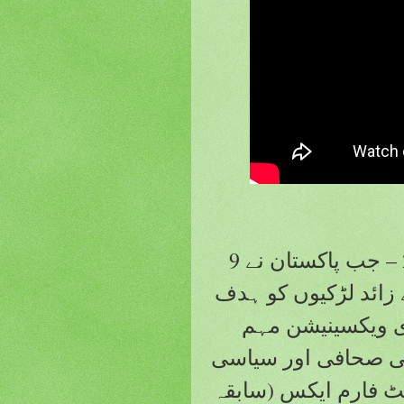
اسلام آباد، پاکستان – 17 ستمبر 2025 – جب پاکستان نے 9
ر کی 13 ملین سے زائد لڑکیوں کو ہدف
وی ویکسینیشن مہم
ی صحافی اور سیاسی
یٹ فارم ایکس (سابقہ