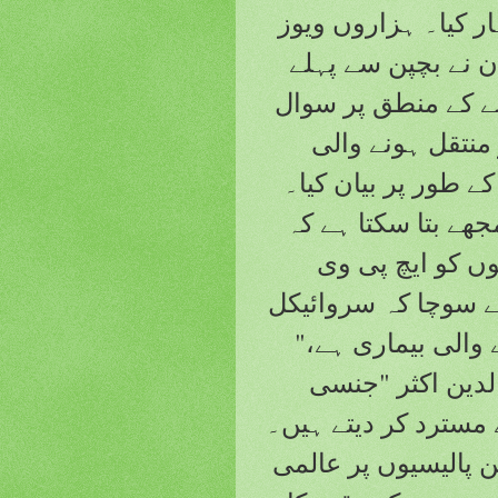
ار کیا۔ ہزاروں ویوز
 نے بچپن سے پہلے
نے کے منطق پر سوال
 منتقل ہونے والی
 طور پر بیان کیا۔
جھے بتا سکتا ہے کہ
 لڑکیوں کو ایچ پی وی
ے سوچا کہ سروائیکل
والی بیماری ہے،"
الدین اکثر "جنسی
 مسترد کر دیتے ہیں۔
 پالیسیوں پر عالمی