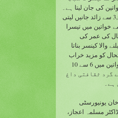
ے، جو ہر سال تقریباً 350,000 خواتین کی جان لیتا ہے۔
پاکستان میں، یہ بیماری ہر سال 3,000 سے زائد جانیں لیتی
 خواتین میں تیسرا
ام کینسر اور 15 سے 44 سال کی عمر کی
 والا کینسر بناتا
حال کو مزید خراب
کرتے ہیں، جس کی شرح 100,000 خواتین میں 6 سے 10
ے گرد ثقافتی داغ
 ہے۔
ان یونیورسٹی
کٹر مسلمہ اعجاز،