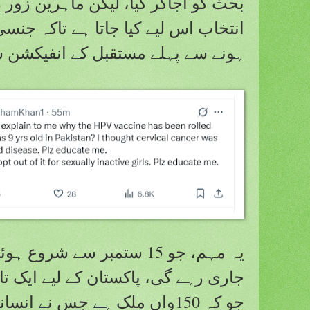
بحث کو اجاگر کیا، لیکن ماہرین زور 
انتخاب اس لیے کیا جاتا ہے تاکہ ج
ہونے سے پہلے مستقبل کے انفیکشن س
جاری رہے گی، پاکستان کے لیے ایک ت
جو کہ 150واں ملک ہے جس نے انس