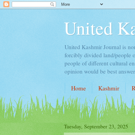
United K
United Kashmir Journal is non 
forcibly divided land/people 
people of different cultural e
opinion would be best answer t
Home
Kashmir
R
ALCOHOL & ISLAM
Tuesday, September 23, 2025