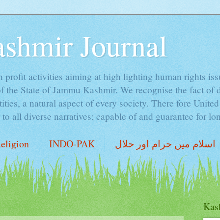
ashmir Journal
profit activities aiming at high lighting human rights is
of the State of Jammu Kashmir. We recognise the fact of 
ntities, a natural aspect of every society. There fore Unite
o all diverse narratives; capable of and guarantee for lon
اسلام میں حرام اور حلال
INDO-PAK
eligion
Kash