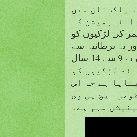
ا پاکستان میں
 انفارمیشن کا
ال کی عمر کی لڑکیوں کو
ر یہ برطانیہ سے
کیسے مختلف ہے؟ پاکستان نے 9 سے 14 سال
ین سے زائد لڑکیوں کو
نایا ہے جو اس
ومی ایچ پی وی
نیشن مہم ہے۔