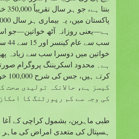
بنتا ہ
ہے—یعنی روزانہ آٹھ خواتین—جو اسے
سب سے ع
خواتین میں دوسرا سب سے زیادہ پھیلنے
ہے۔ محدود اسکریننگ پروگرام صورت
کیسز ہے، حالانکہ تولیدی صحت ک
کی وجہ سے کم رپورٹنگ کا امکان
طبی ماہرین، بشمول کراچی کے آغا خ
ہسپتال کی متعدی امراض کی ماہر ڈا