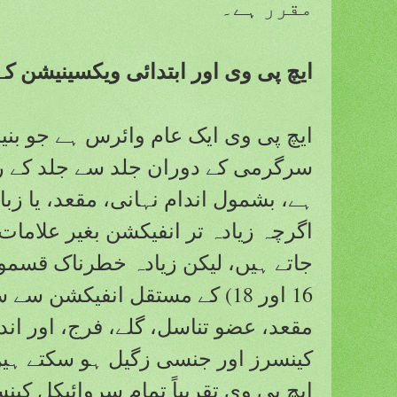
مقرر ہے۔
ایچ پی وی اور ابتدائی ویکسینیشن ک
ایچ پی وی ایک عام وائرس ہے جو بن
سرگرمی کے دوران جلد سے جلد کے راب
ہے، بشمول اندام نہانی، مقعد، یا ز
اگرچہ زیادہ تر انفیکشن بغیر علامات
جاتے ہیں، لیکن زیادہ خطرناک قسمو
16 اور 18) کے مستقل انفیکشن س
مقعد، عضو تناسل، گلے، فرج، اور اندا
کینسرز اور جنسی زگیل ہو سکتے ہی
ایچ پی وی تقریباً تمام سروائیکل کی