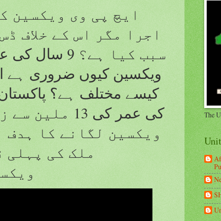
ایچ پی وی ویکسین ک
اجرا مگر اس کے خلاف ڈس
سبب کیا ہے؟ 9 س
ویکسین کیوں ضروری ہے او
کی عمر کی 13 مل
The U
ویکسین لگانے کا ہدف ب
Uni
ملک کی پہلی ق
Af
Pu
ویکسی
Ne
S
Un