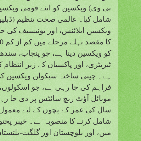
پی وی) ویکسین کو اپنے قومی ویکسی
شامل کیا۔ عالمی صحت تنظیم (ڈبلیو 
ویکسین ایلائنس، اور یونیسیف کی حم
کو ویکسین دینا ہے، جو پنجاب، سندھ، 
ٹیریٹری، اور پاکستان کے زیر انتظام 
ہے۔ چینی ساختہ سیکولن ویکسین ک
فراہم کی جا رہی ہے، جو اسکولوں،
سال کی عمر کے بچوں کے لیے معمول