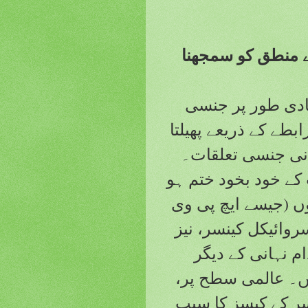
ے منطق کو سمجھنا
یادی طور پر جنسی
طے کے ذریعے پھیلتا
بانی جنسی تعلقات۔
 کے خود بخود ختم ہو
ں (جیسے ایچ پی وی
ے سروائیکل کینسر، نیز
م نہانی کے دیگر
ں۔ عالمی سطح پر،
نسر کے کیسز کا سبب