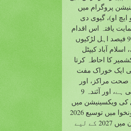
نیشن پروگرام میں
ایچ او)، گیوی دی
ایت یافتہ اس اقدام
کا مقصد پہلے مرحلے میں کم از کم 90 فیصد اہل لڑکیوں
اسلام آباد کیپٹل
کشمیر کا احاطہ کرتا
ی ایک خوراک مفت
 صحت مراکز، اور
موبائل آؤٹ ریچ سائٹس پر دی جا رہی ہے، اور آئندہ 9
 کی ویکسینیشن میں
شامل کرنے کا منصوبہ ہے۔ خیبر پختونخوا میں توسیع 2026
میں، اور بلوچستان اور گلگت-بلتستان میں 2027 کے لیے